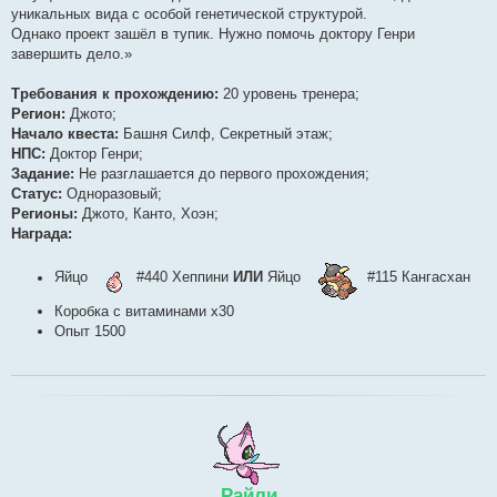
уникальных вида с особой генетической структурой.
Однако проект зашёл в тупик. Нужно помочь доктору Генри
завершить дело.»
Требования к прохождению:
20 уровень тренера;
Регион:
Джото;
Начало квеста:
Башня Силф, Секретный этаж;
НПС:
Доктор Генри;
Задание:
Не разглашается до первого прохождения;
Статус:
Одноразовый;
Регионы:
Джото, Канто, Хоэн;
Награда:
Яйцо
#440 Хеппини
ИЛИ
Яйцо
#115 Кангасхан
Коробка с витаминами х30
Опыт 1500
Райли