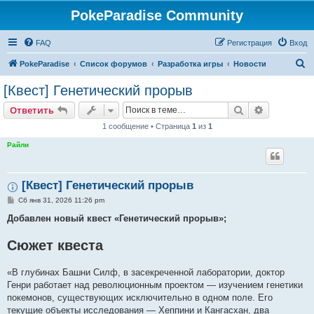
PokeParadise Community
FAQ
Регистрация
Вход
П
PokeParadise
Список форумов
Разработка игры
Новости
о
[Квест] Генетический прорыв
и
Поиск
Расширен
Ответить
с
1 сообщение • Страница
1
из
1
к
Райли
[Квест] Генетический прорыв
С
Сб янв 31, 2026 11:26 pm
о
о
Добавлен новый квест «Генетический прорыв»;
б
щ
Сюжет квеста
е
н
и
е
«В глубинах Башни Силф, в засекреченной лаборатории, доктор
Генри работает над революционным проектом — изучением генетики
покемонов, существующих исключительно в одном поле. Его
текущие объекты исследования — Хеппини и Кангасхан, два