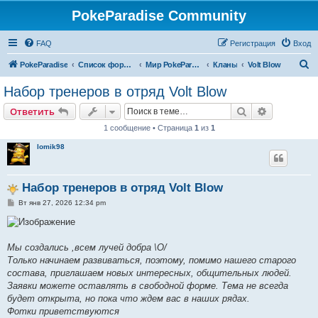
PokeParadise Community
FAQ
Регистрация
Вход
П
PokeParadise
Список форумов
Мир PokeParadise
Кланы
Volt Blow
о
Набор тренеров в отряд Volt Blow
и
Поиск
Расширен
Ответить
с
1 сообщение • Страница
1
из
1
к
lomik98
Набор тренеров в отряд Volt Blow
С
Вт янв 27, 2026 12:34 pm
о
о
б
щ
е
Мы создались ,всем лучей добра \О/
н
Только начинаем развиваться, поэтому, помимо нашего старого
и
е
состава, приглашаем новых интересных, общительных людей.
Заявки можете оставлять в свободной форме. Тема не всегда
будет открыта, но пока что ждем вас в наших рядах.
Фотки приветствуются