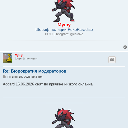
Мушу
Шериф полиции PokeParadise
✉ ЛС | Telegram: @cataike
Мушу
Шериф полиции
Re: Бюрократия модераторов
С
Пн июн 15, 2026 8:46 pm
о
о
Addard 15.06.2026 снят по причине низкого онлайна
б
щ
е
н
и
е