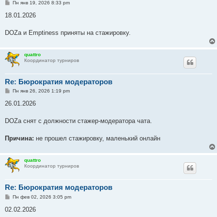
С
Пн янв 19, 2026 8:33 pm
о
о
18.01.2026
б
щ
е
DOZa и Emptiness приняты на стажировку.
н
и
е
quattro
Координатор турниров
Re: Бюрократия модераторов
С
Пн янв 26, 2026 1:19 pm
о
о
26.01.2026
б
щ
е
DOZa снят с должности стажер-модератора чата.
н
и
е
Причина:
не прошел стажировку, маленький онлайн
quattro
Координатор турниров
Re: Бюрократия модераторов
С
Пн фев 02, 2026 3:05 pm
о
о
02.02.2026
б