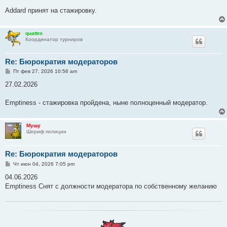
щ
е
Addard принят на стажировку.
н
и
е
quattro
Координатор турниров
Re: Бюрократия модераторов
С
Пт фев 27, 2026 10:56 am
о
о
27.02.2026
б
щ
е
Emptiness - стажировка пройдена, ныне полноценный модератор.
н
и
е
Мушу
Шериф полиции
Re: Бюрократия модераторов
С
Чт июн 04, 2026 7:05 pm
о
о
04.06.2026
б
Emptiness Снят с должности модератора по собственному желанию
щ
е
н
и
е