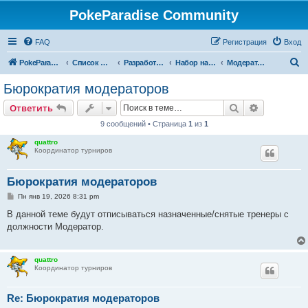
PokeParadise Community
FAQ
Регистрация
Вход
П
PokeParadise
Список форумов
Разработка игры
Набор на должности
Модераторы
о
Бюрократия модераторов
и
Поиск
Расширен
Ответить
с
9 сообщений • Страница
1
из
1
к
quattro
Координатор турниров
Бюрократия модераторов
С
Пн янв 19, 2026 8:31 pm
о
о
В данной теме будут отписываться назначенные/снятые тренеры с
б
должности Модератор.
щ
е
н
и
quattro
е
Координатор турниров
Re: Бюрократия модераторов