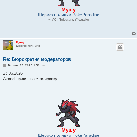
Мушу
Шериф полиции PokeParadise
✉ ЛС | Telegram: @cataike
Мушу
Шериф полиции
Re: Бюрократия модераторов
С
Вт июн 23, 2026 1:52 pm
о
о
23.06.2026
б
Akonol принят на стажировку.
щ
е
н
и
е
Мушу
Шериф полиции PokeParadise