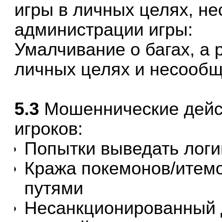
игры в личных целях, н
администрации игры:
Умалчивание о багах, а 
личных целях и несообщ
5.3
Мошеннические дейст
игроков:
Попытки выведать логи
Кража покемонов/итем
путями
Несанкционированный д