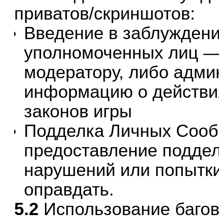
приватов/скриншотов:
Введение в заблуждение
уполномоченных лиц —
модератору, либо адм
информацию о действия
законов игры
Подделка Личных Сооб
предоставление подде
нарушений или попытки
оправдать.
5.2
Использование багов