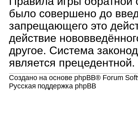
Правила игры обратной 
было совершено до введ
запрещающего это дейст
действие нововведённог
другое. Система законо
является прецедентной.
Создано на основе
phpBB
® Forum Soft
Русская поддержка phpBB