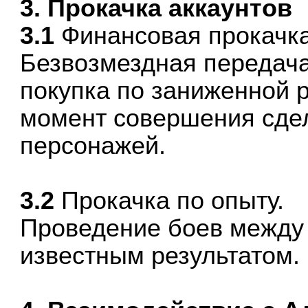
3. Прокачка аккаунтов
3.1
Финансовая прокачка
Безвозмездная передача
покупка по заниженной 
момент совершения сдел
персонажей.
3.2
Прокачка по опыту.
Проведение боев между
известным результатом.