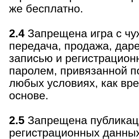
же бесплатно.
2.4
Запрещена игра с чуж
передача, продажа, дар
записью и регистрацион
паролем, привязанной п
любых условиях, как вре
основе.
2.5
Запрещена публикац
регистрационных данных 