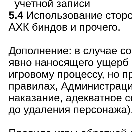
учетной записи
5.4
Использование сторон
АХК биндов и прочего.
Дополнение: в случае с
явно наносящего ущерб 
игровому процессу, но п
правилах, Администраци
наказание, адекватное 
до удаления персонажа)