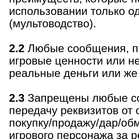
использовании только о
(мультоводство).
2.2
Любые сообщения, п
игровые ценности или н
реальные деньги или же
2.3
Запрещены любые с
передачу реквизитов от о
покупку/продажу/дар/об
игрового персонажа за 