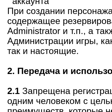
аккаунта
При создании персонажа
содержащее резервиров
Administrator и т.п., а 
Администрации игры, ка
так и настоящие.
2. Передача и использ
2.1
Запрещена регистрац
одним человеком с цель
преимуществ, которые н