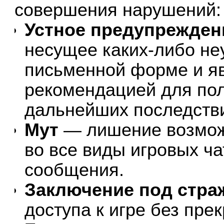
совершения нарушений:
Устное предупрежден
несущее каких-либо не
письменной форме и яв
рекомендацией для пол
дальнейших последств
Мут
— лишение возмож
во все виды игровых ч
сообщения.
Заключение под стра
доступа к игре без пр