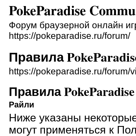
PokeParadise Commu
Форум браузерной онлайн иг
https://pokeparadise.ru/forum/
Правила PokeParadis
https://pokeparadise.ru/forum/
Правила PokeParadise
Райли
Ниже указаны некоторые
могут применяться к По