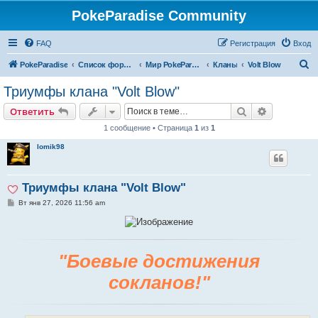
PokeParadise Community
FAQ
Регистрация
Вход
П
PokeParadise
Список форумов
Мир PokeParadise
Кланы
Volt Blow
о
Триумфы клана "Volt Blow"
и
Поиск
Расширен
Ответить
с
1 сообщение • Страница
1
из
1
к
lomik98
Триумфы клана "Volt Blow"
С
Вт янв 27, 2026 11:56 am
о
о
б
щ
е
н
"Боевые достижения
и
е
сокланов!"