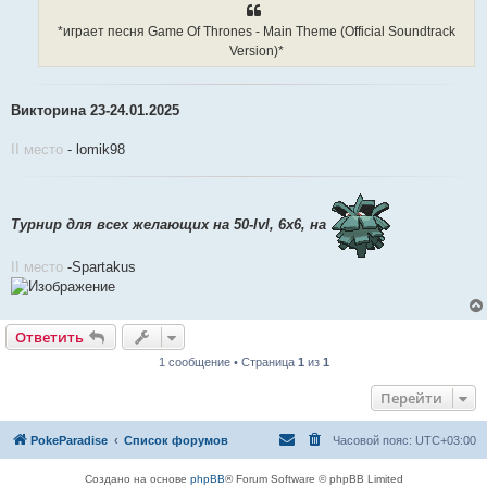
*играет песня Game Of Thrones - Main Theme (Official Soundtrack
Version)*
Викторина 23-24.01.2025
II место
- lomik98
Турнир для всех желающих на 50-lvl, 6х6, на
II место
-Spartakus
Ответить
1 сообщение • Страница
1
из
1
Перейти
PokeParadise
Список форумов
Часовой пояс:
UTC+03:00
Создано на основе
phpBB
® Forum Software © phpBB Limited