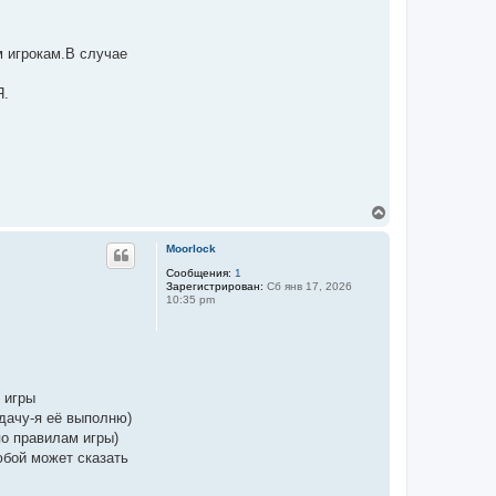
к
н
а
ч
м игрокам.В случае
а
л
Я.
у
В
е
р
Moorlock
н
у
Сообщения:
1
Зарегистрирован:
Сб янв 17, 2026
т
10:35 pm
ь
с
я
к
н
а
ч
 игры
а
адачу-я её выполню)
л
по правилам игры)
у
юбой может сказать