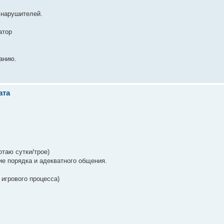
 нарушителей.
атор
ванию.
ата
отаю сутки/трое)
е порядка и адекватного общения.
 игрового процесса)