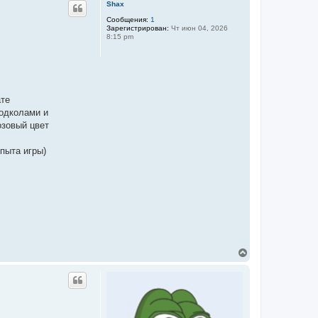
Shax
н
у
Сообщения:
1
Зарегистрирован:
Чт июн 04, 2026
т
8:15 pm
ь
с
я
к
н
а
ч
ате
а
подколами и
л
озовый цвет
у
пыта игры)
В
е
р
н
у
т
ь