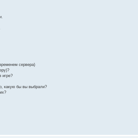
и.
.
 временем сервера)
еру)?
в игре?
р, какую бы вы выбрали?
них?