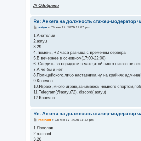
/// Одобрено
Re: Анкета на должность стажер-модератор ч
С
astyu
»
Сб янв 17, 2026 11:07 pm
о
о
1.Анатолий
б
2.astyu
щ
е
3.29
н
4.Тюмень, +2 часа разница с временем сервера
и
е
5.В вечернее в основном(17:00-22:00)
6. Следить за порядком в чате,чтоб никто никого не о
7.А че бы и нет
8.Полицейского,либо наставника,ну на крайняк админа(
9.Конечно
10.Играю ,много играю,занимаюсь немного спортом,по
11.Telegram(@astyu72), discord(.astyu)
12.Конечно
Re: Анкета на должность стажер-модератор ч
С
rosinant
»
Сб янв 17, 2026 11:12 pm
о
о
1.Ярослав
б
2.rosinant
щ
е
3.20