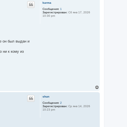
р
karma
н
у
Сообщения:
1
Зарегистрирован:
Сб янв 17, 2026
т
10:30 pm
ь
с
я
к
н
а
ч
е он был выдан и
а
л
 ни к кому из
у
В
е
р
shun
н
у
Сообщения:
2
Зарегистрирован:
Ср янв 14, 2026
т
10:23 pm
ь
с
я
к
н