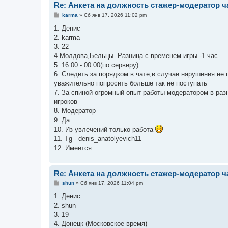
Re: Анкета на должность стажер-модератор ч
С
karma
»
Сб янв 17, 2026 11:02 pm
о
о
1. Денис
б
2. karma
щ
е
3. 22
н
4.Молдова,Бельцы. Разница с временем игры -1 час
и
е
5. 16:00 - 00:00(по серверу)
6. Следить за порядком в чате,в случае нарушения не 
уважительно попросить больше так не поступать
7. За спиной огромный опыт работы модератором в разн
игроков
8. Модератор
9. Да
10. Из увлечений только работа
11. Tg - denis_anatolyevich11
12. Имеется
Re: Анкета на должность стажер-модератор ч
С
shun
»
Сб янв 17, 2026 11:04 pm
о
о
1. Денис
б
2. shun
щ
е
3. 19
н
4. Донецк (Московское время)
и