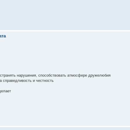
ата
 устранять нарушения, способствовать атмосфере дружелюбия
за справедливость и честность
делает