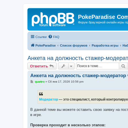
PokeParadise Co
Форум браузерной онлайн игры п
Ссылки
FAQ
PokeParadise
Список форумов
Разработка игры
На
Анкета на должность стажер-модерат
П
Ответить
Анкета на должность стажер-модератор 
С
quattro
»
Сб янв 17, 2026 10:56 pm
о
о
б
щ
е
Модератор
— это специалист, который контролиру
н
и
е
В данной теме вы можете оставить свою заявку на пос
в игре.
Проверка проходит в несколько этапов: