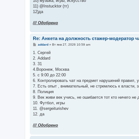
10) музыка, игры, искусство
11) @Instucktor (тг)
12)да
/// Одобрено
Re: Анкета на должность стажер-модератор ч
С
addard
»
Вт янв 27, 2026 10:59 am
о
о
1. Сергей
б
2. Addard
щ
е
3. 31
н
4.Воронеж, Москва
и
е
5. с 9:00 до 22:00
6. Контролировать чат на предмет нарушений правил,
7. Есть опыт , внимательный, не стремлюсь к власти, 
8. Полиция
9. Век живи век учись, не ошибается тот кто ничего не 
10. Футбол, игры
11. @sergeiturishev
12. да
/// Одобрено