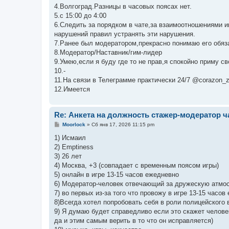
н
4.Волгоград.Разницы в часовых поясах нет.
и
е
5.с 15:00 до 4:00
6.Следить за порядком в чате,за взаимоотношениями и
нарушений правил устранять эти нарушения.
7.Ранее был модератором,прекрасно понимаю его обяза
8.Модератор/Наставник/гим-лидер
9.Умею,если я буду где то не прав,я спокойно приму с
10.-
11.На связи в Телеграмме практически 24/7 @corazon_z
12.Имеется
Re: Анкета на должность стажер-модератор ч
С
Moorlock
»
Сб янв 17, 2026 11:15 pm
о
о
1) Исмаил
б
2) Emptiness
щ
е
3) 26 лет
н
4) Москва, +3 (совпадает с временным поясом игры)
и
е
5) онлайн в игре 13-15 часов ежедневно
6) Модератор-человек отвечающий за дружескую атмос
7) во первых из-за того что провожу в игре 13-15 час
8)Всегда хотел попробовать себя в роли полицейского 
9) Я думаю будет справедливо если это скажет челове
да и этим самым верить в то что он исправляется)