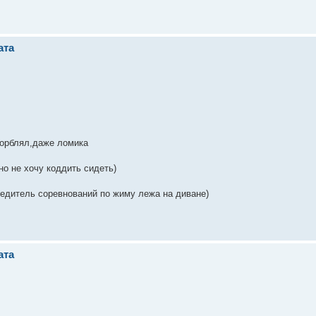
ата
скорблял,даже ломика
но не хочу коддить сидеть)
бедитель соревнований по жиму лежа на диване)
ата