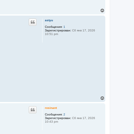
В
е
р
astyu
н
у
Сообщения:
1
Зарегистрирован:
Сб янв 17, 2026
т
10:51 pm
ь
с
я
к
н
а
ч
а
л
у
В
е
р
rosinant
н
у
Сообщения:
2
Зарегистрирован:
Сб янв 17, 2026
т
10:43 pm
ь
с
я