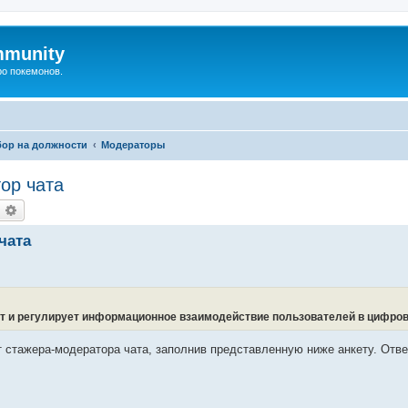
mmunity
ро покемонов.
бор на должности
Модераторы
ор чата
оиск
Расширенный поиск
чата
ет и регулирует информационное взаимодействие пользователей в цифров
т стажера-модератора чата, заполнив представленную ниже анкету. Отв