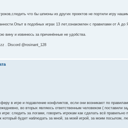
гроков,следить что бы шпионы из других проектов не портили игру наши
нности.Опыт в подобных играх 13 лет,ознакомлен с правилами от А до 
вою вину и извинюсь за причинённые не удобства.
zz . Discord @rosinant_128
ата
феру в игре и подавление конфликтов, если они возникают по правилам
ов ежедневно, во вторых являюсь ответственным человеком ( поставили з
в игре: следить за логами, говорить игрокам как сделать всё правильно 
к который будет наблюдать за мной, за моей игрой, за моим посылом, л