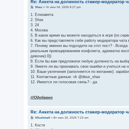
Re: Анкета на должность стажер-модератор ч
С
Shax
»
Чт июн 04, 2026 8:27 pm
о
о
1. Елизавета
б
2. Shax
щ
е
3. 24
н
4. Москва
и
е
5. В какое время вы можете находиться в игре (по серве
6. Как вы представляете себе работу модератора чата
7. Почему именно вы подходите на этот пост? - Всегд
реальным провоцированием конфликта, адекватно восп
девочек) 0))
8. Если бы вам предложили любую должность на выбор,
9. Умеете ли вы признавать свои ошибки и учиться на н
10. Ваши увлечения (заполняется по желанию): зарабат
11. Контактные данные: vk @deus_shax
12. Имеется ли голосовая связь? - да
///Одобрено
Re: Анкета на должность стажер-модератор ч
С
0Soshma0
»
Вт июн 16, 2026 7:23 am
о
о
1. Костя
б