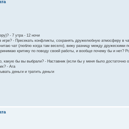
ата
ру)? - 7 утра - 12 ночи
 в игре? - Пресекать конфликты, сохранять дружелюбную атмосферу в ч
а читаю чат (люблю когда там весело), вижу разницу между дружескими 
ринимаю критику по поводу своей работы, и вообще почему бы и нет? Р
 какую бы вы выбрали? - Наставник (если бы у меня было достаточно о
их? - Ага
ывать деньги и тратить деньги
ата