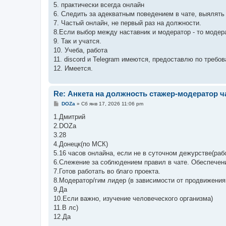
е
5. практически всегда онлайн
6. Следить за адекватным поведением в чате, выялять
7. Частый онлайн, не первый раз на должности.
8.Если выбор между наставник и модератор - то модер
9. Так и учатся.
10. Учеба, работа
11. discord и Telegram имеются, предоставлю по требо
12. Имеется.
Re: Анкета на должность стажер-модератор ч
С
DOZa
»
Сб янв 17, 2026 11:06 pm
о
о
1.Дмитрий
б
2.DOZa
щ
е
3.28
н
4.Донецк(по МСК)
и
е
5.16 часов онлайна, если не в суточном дежурстве(раб
6.Слежение за соблюдением правил в чате. Обеспечени
7.Готов работать во благо проекта.
8.Модератор/гим лидер (в зависимости от продвижения
9.Да
10.Если важно, изучение человеческого организма)
11.В лс)
12.Да