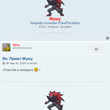
Мушу
Шериф полиции PokeParadise
✉ ЛС | Telegram: @cataike
Мушу
Шериф полиции
Re: Приют Мушу
С
Вт мар 31, 2026 11:44 pm
о
о
«Участие в конкурсе
»
б
щ
е
н
и
е