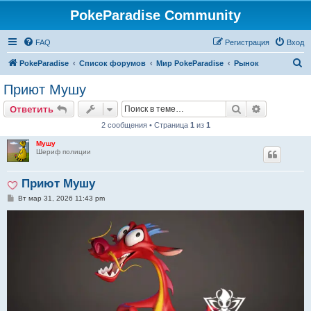
PokeParadise Community
FAQ
Регистрация
Вход
П
PokeParadise
Список форумов
Мир PokeParadise
Рынок
о
Приют Мушу
и
Поиск
Расширен
Ответить
с
2 сообщения • Страница
1
из
1
к
Мушу
Шериф полиции
Приют Мушу
С
Вт мар 31, 2026 11:43 pm
о
о
б
щ
е
н
и
е