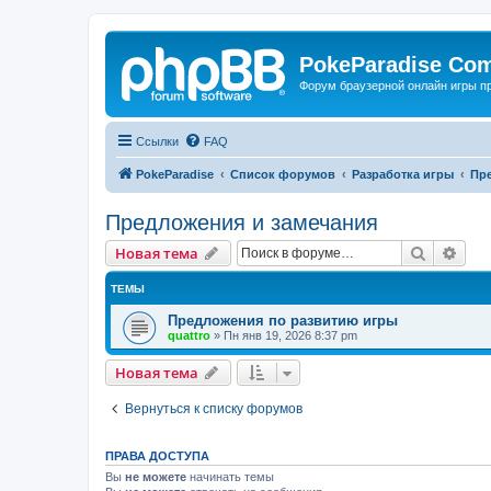
PokeParadise Co
Форум браузерной онлайн игры п
Ссылки
FAQ
PokeParadise
Список форумов
Разработка игры
Пр
Предложения и замечания
Поиск
Рас
Новая тема
ТЕМЫ
Предложения по развитию игры
quattro
»
Пн янв 19, 2026 8:37 pm
Новая тема
Вернуться к списку форумов
ПРАВА ДОСТУПА
Вы
не можете
начинать темы