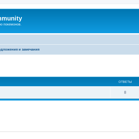
mmunity
ро покемонов.
едложения и замечания
ширенный поиск
ОТВЕТЫ
8