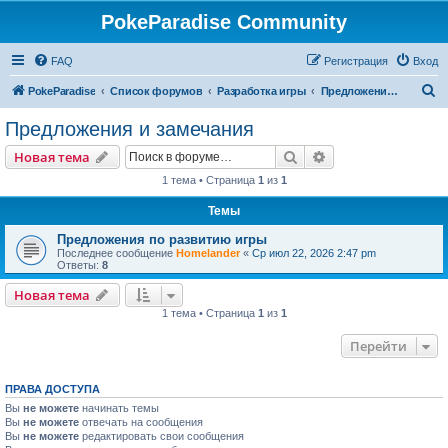
PokeParadise Community
FAQ
Регистрация
Вход
П
PokeParadise
Список форумов
Разработка игры
Предложения и замечания
о
Предложения и замечания
и
Поиск
Расширенный пои
Новая тема
с
1 тема • Страница
1
из
1
к
Темы
Предложения по развитию игры
Последнее сообщение
Homelander
«
Ср июл 22, 2026 2:47 pm
Ответы:
8
Новая тема
1 тема • Страница
1
из
1
Перейти
ПРАВА ДОСТУПА
Вы
не можете
начинать темы
Вы
не можете
отвечать на сообщения
Вы
не можете
редактировать свои сообщения