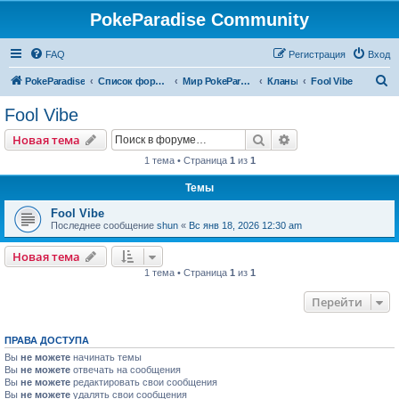
PokeParadise Community
FAQ
Регистрация
Вход
П
PokeParadise
Список форумов
Мир PokeParadise
Кланы
Fool Vibe
о
Fool Vibe
и
Поиск
Расширенный пои
Новая тема
с
1 тема • Страница
1
из
1
к
Темы
Fool Vibe
Последнее сообщение
shun
«
Вс янв 18, 2026 12:30 am
Новая тема
1 тема • Страница
1
из
1
Перейти
ПРАВА ДОСТУПА
Вы
не можете
начинать темы
Вы
не можете
отвечать на сообщения
Вы
не можете
редактировать свои сообщения
Вы
не можете
удалять свои сообщения