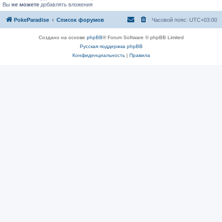
Вы
не можете
добавлять вложения
PokeParadise
Список форумов
Часовой пояс:
UTC+03:00
Создано на основе
phpBB
® Forum Software © phpBB Limited
Русская поддержка phpBB
Конфиденциальность
|
Правила