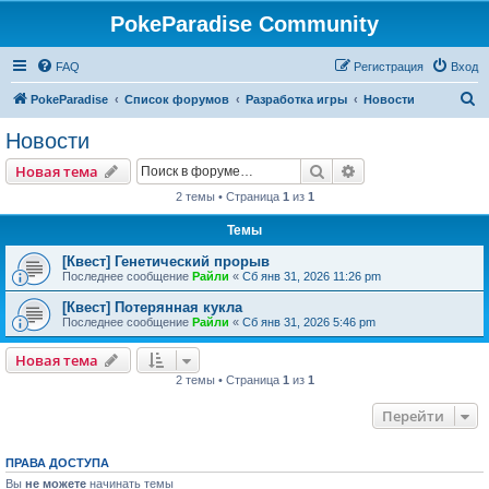
PokeParadise Community
FAQ
Регистрация
Вход
П
PokeParadise
Список форумов
Разработка игры
Новости
о
Новости
и
Поиск
Расширенный пои
Новая тема
с
2 темы • Страница
1
из
1
к
Темы
[Квест] Генетический прорыв
Последнее сообщение
Райли
«
Сб янв 31, 2026 11:26 pm
[Квест] Потерянная кукла
Последнее сообщение
Райли
«
Сб янв 31, 2026 5:46 pm
Новая тема
2 темы • Страница
1
из
1
Перейти
ПРАВА ДОСТУПА
Вы
не можете
начинать темы