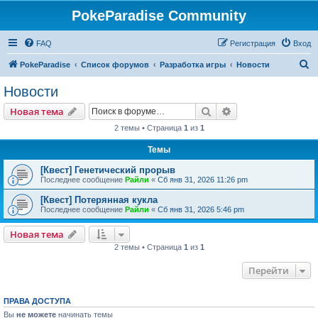
PokeParadise Community
FAQ
Регистрация
Вход
П
PokeParadise
Список форумов
Разработка игры
Новости
о
Новости
и
Поиск
Расширенный пои
Новая тема
с
2 темы • Страница
1
из
1
к
Темы
[Квест] Генетический прорыв
Последнее сообщение
Райли
«
Сб янв 31, 2026 11:26 pm
[Квест] Потерянная кукла
Последнее сообщение
Райли
«
Сб янв 31, 2026 5:46 pm
Новая тема
2 темы • Страница
1
из
1
Перейти
ПРАВА ДОСТУПА
Вы
не можете
начинать темы