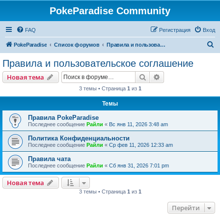
PokeParadise Community
FAQ
Регистрация
Вход
П
PokeParadise
Список форумов
Правила и пользовательское соглашение
о
Правила и пользовательское соглашение
и
Поиск
Расширенный пои
Новая тема
с
3 темы • Страница
1
из
1
к
Темы
Правила PokeParadise
Последнее сообщение
Райли
«
Вс янв 11, 2026 3:48 am
Политика Конфиденциальности
Последнее сообщение
Райли
«
Ср фев 11, 2026 12:33 am
Правила чата
Последнее сообщение
Райли
«
Сб янв 31, 2026 7:01 pm
Новая тема
3 темы • Страница
1
из
1
Перейти