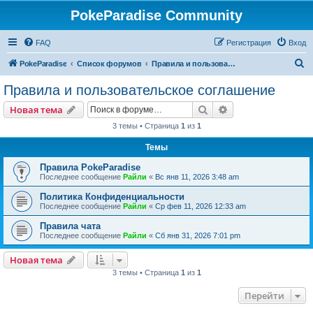
PokeParadise Community
FAQ
Регистрация
Вход
П
PokeParadise
Список форумов
Правила и пользовательское соглашение
о
Правила и пользовательское соглашение
и
Поиск
Расширенный пои
Новая тема
с
3 темы • Страница
1
из
1
к
Темы
Правила PokeParadise
Последнее сообщение
Райли
«
Вс янв 11, 2026 3:48 am
Политика Конфиденциальности
Последнее сообщение
Райли
«
Ср фев 11, 2026 12:33 am
Правила чата
Последнее сообщение
Райли
«
Сб янв 31, 2026 7:01 pm
Новая тема
3 темы • Страница
1
из
1
Перейти