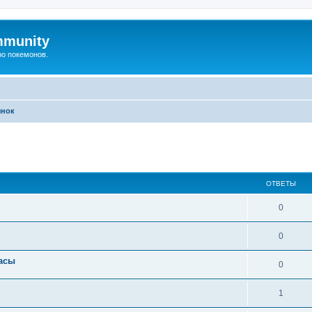
mmunity
ро покемонов.
нок
ширенный поиск
ОТВЕТЫ
0
0
асы
0
1