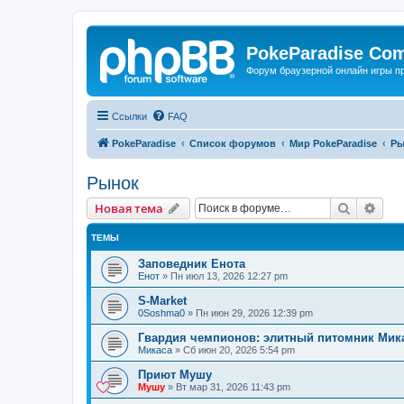
PokeParadise Co
Форум браузерной онлайн игры п
Ссылки
FAQ
PokeParadise
Список форумов
Мир PokeParadise
Ры
Рынок
Поиск
Рас
Новая тема
ТЕМЫ
Заповедник Енота
Енот
»
Пн июл 13, 2026 12:27 pm
S-Market
0Soshma0
»
Пн июн 29, 2026 12:39 pm
Гвардия чемпионов: элитный питомник Мик
Микаса
»
Сб июн 20, 2026 5:54 pm
Приют Мушу
Мушу
»
Вт мар 31, 2026 11:43 pm