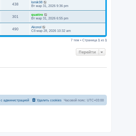
lomik98
438
Вт мар 31, 2026 9:36 pm
quattro
301
Вт мар 31, 2026 6:55 pm
Akonol
490
Сб мар 28, 2026 10:32 am
7 тем • Страница
1
из
1
Перейти
 с администрацией
Удалить cookies
Часовой пояс:
UTC+03:00