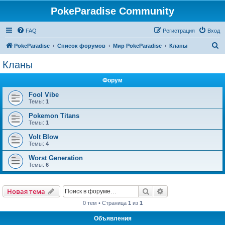
PokeParadise Community
FAQ
Регистрация
Вход
П
PokeParadise
Список форумов
Мир PokeParadise
Кланы
о
Кланы
и
Форум
с
к
Fool Vibe
Темы:
1
Pokemon Titans
Темы:
1
Volt Blow
Темы:
4
Worst Generation
Темы:
6
Поиск
Расширенный пои
Новая тема
0 тем • Страница
1
из
1
Объявления