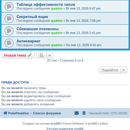
Таблица эффективности типов
Последнее сообщение
quattro
«
Вт янв 13, 2026 8:47 pm
Секретный ящик
Последнее сообщение
quattro
«
Вт янв 13, 2026 7:06 pm
Сбежавшие покемоны
Последнее сообщение
quattro
«
Вт янв 13, 2026 2:41 pm
Антиквариат
Последнее сообщение
quattro
«
Пн янв 12, 2026 8:42 pm
Новая тема
20 тем • Страница
1
из
1
Перейти
ПРАВА ДОСТУПА
Вы
не можете
начинать темы
Вы
не можете
отвечать на сообщения
Вы
не можете
редактировать свои сообщения
Вы
не можете
удалять свои сообщения
Вы
не можете
добавлять вложения
PokeParadise
Список форумов
Часовой пояс:
UTC+03:00
Создано на основе
phpBB
® Forum Software © phpBB Limited
Русская поддержка phpBB