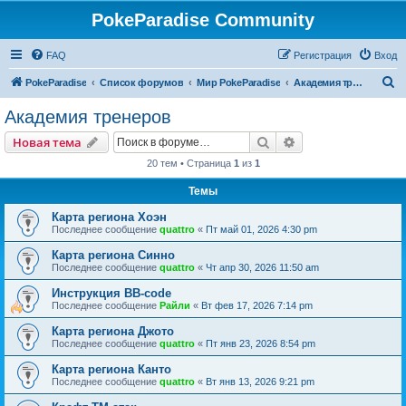
PokeParadise Community
FAQ
Регистрация
Вход
П
PokeParadise
Список форумов
Мир PokeParadise
Академия тренеров
о
Академия тренеров
и
Поиск
Расширенный пои
Новая тема
с
20 тем • Страница
1
из
1
к
Темы
Карта региона Хоэн
Последнее сообщение
quattro
«
Пт май 01, 2026 4:30 pm
Карта региона Синно
Последнее сообщение
quattro
«
Чт апр 30, 2026 11:50 am
Инструкция BB-code
Последнее сообщение
Райли
«
Вт фев 17, 2026 7:14 pm
Карта региона Джото
Последнее сообщение
quattro
«
Пт янв 23, 2026 8:54 pm
Карта региона Канто
Последнее сообщение
quattro
«
Вт янв 13, 2026 9:21 pm