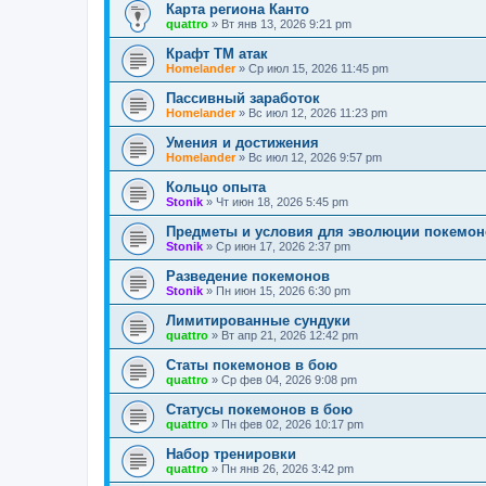
Карта региона Канто
quattro
»
Вт янв 13, 2026 9:21 pm
Крафт ТМ атак
Homelander
»
Ср июл 15, 2026 11:45 pm
Пассивный заработок
Homelander
»
Вс июл 12, 2026 11:23 pm
Умения и достижения
Homelander
»
Вс июл 12, 2026 9:57 pm
Кольцо опыта
Stonik
»
Чт июн 18, 2026 5:45 pm
Предметы и условия для эволюции покемон
Stonik
»
Ср июн 17, 2026 2:37 pm
Разведение покемонов
Stonik
»
Пн июн 15, 2026 6:30 pm
Лимитированные сундуки
quattro
»
Вт апр 21, 2026 12:42 pm
Статы покемонов в бою
quattro
»
Ср фев 04, 2026 9:08 pm
Статусы покемонов в бою
quattro
»
Пн фев 02, 2026 10:17 pm
Набор тренировки
quattro
»
Пн янв 26, 2026 3:42 pm