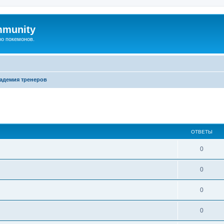
mmunity
ро покемонов.
адемия тренеров
ширенный поиск
ОТВЕТЫ
0
0
0
0