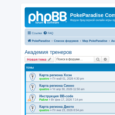
PokeParadise Co
Форум браузерной онлайн игры п
Ссылки
FAQ
PokeParadise
Список форумов
Мир PokeParadise
Ак
Академия тренеров
Поиск
Рас
Новая тема
ТЕМЫ
Карта региона Хоэн
quattro
»
Пт май 01, 2026 4:30 pm
Карта региона Синно
quattro
»
Чт апр 30, 2026 11:50 am
Инструкция BB-code
Райли
»
Вт фев 17, 2026 7:14 pm
Карта региона Джото
quattro
»
Пт янв 23, 2026 8:54 pm