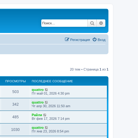
Поиск
Расширенный по
Регистрация
Вход
20 тем • Страница
1
из
1
ПРОСМОТРЫ
ПОСЛЕДНЕЕ СООБЩЕНИЕ
quattro
503
Пт май 01, 2026 4:30 pm
quattro
342
Чт апр 30, 2026 11:50 am
Райли
485
Вт фев 17, 2026 7:14 pm
quattro
1030
Пт янв 23, 2026 8:54 pm