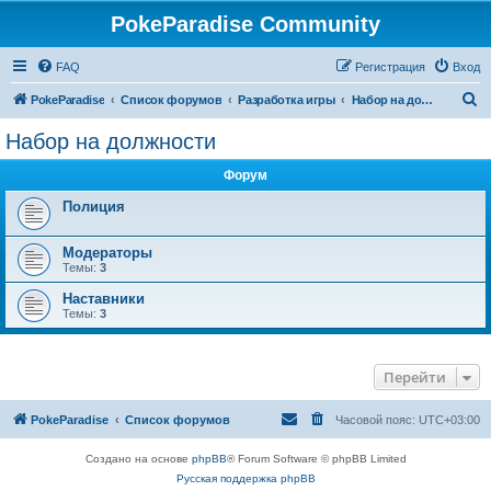
PokeParadise Community
FAQ
Регистрация
Вход
П
PokeParadise
Список форумов
Разработка игры
Набор на должности
о
Набор на должности
и
Форум
с
к
Полиция
Модераторы
Темы:
3
Наставники
Темы:
3
Перейти
PokeParadise
Список форумов
Часовой пояс:
UTC+03:00
Создано на основе
phpBB
® Forum Software © phpBB Limited
Русская поддержка phpBB