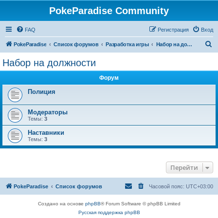
PokeParadise Community
FAQ
Регистрация
Вход
П
PokeParadise
Список форумов
Разработка игры
Набор на должности
о
Набор на должности
и
Форум
с
к
Полиция
Модераторы
Темы:
3
Наставники
Темы:
3
Перейти
PokeParadise
Список форумов
Часовой пояс:
UTC+03:00
Создано на основе
phpBB
® Forum Software © phpBB Limited
Русская поддержка phpBB