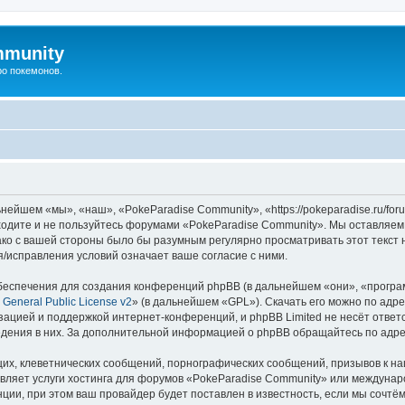
mmunity
ро покемонов.
ейшем «мы», «наш», «PokeParadise Community», «https://pokeparadise.ru/fo
аходите и не пользуйтесь форумами «PokeParadise Community». Мы оставляем
ако с вашей стороны было бы разумным регулярно просматривать этот текст 
/исправления условий означает ваше согласие с ними.
еспечения для создания конференций phpBB (в дальнейшем «они», «програ
General Public License v2
» (в дальнейшем «GPL»). Скачать его можно по адр
зацией и поддержкой интернет-конференций, и phpBB Limited не несёт ответ
ведения в них. За дополнительной информацией о phpBB обращайтесь по адр
их, клеветнических сообщений, порнографических сообщений, призывов к на
авляет услуги хостинга для форумов «PokeParadise Community» или междуна
ии, при этом ваш провайдер будет поставлен в известность, если мы сочтём