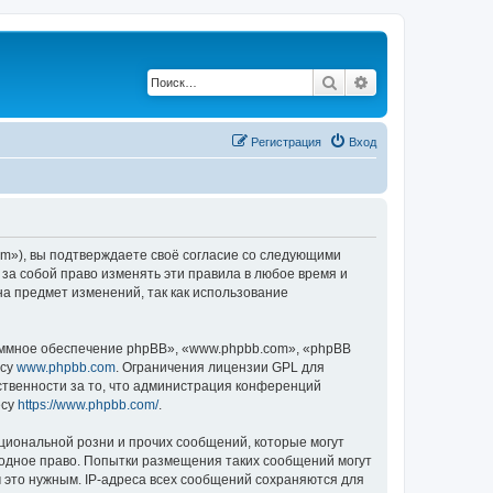
Поиск
Расширенный по
Регистрация
Вход
rum»), вы подтверждаете своё согласие со следующими
 за собой право изменять эти правила в любое время и
на предмет изменений, так как использование
ммное обеспечение phpBB», «www.phpbb.com», «phpBB
есу
www.phpbb.com
. Ограничения лицензии GPL для
ственности за то, что администрация конференций
есу
https://www.phpbb.com/
.
циональной розни и прочих сообщений, которые могут
родное право. Попытки размещения таких сообщений могут
 это нужным. IP-адреса всех сообщений сохраняются для