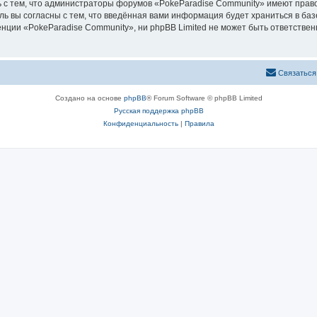
 с тем, что администраторы форумов «PokeParadise Community» имеют право
ль вы согласны с тем, что введённая вами информация будет храниться в ба
ии «PokeParadise Community», ни phpBB Limited не может быть ответственна
Связаться
Создано на основе
phpBB
® Forum Software © phpBB Limited
Русская поддержка phpBB
Конфиденциальность
|
Правила