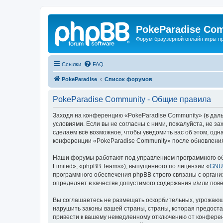
PokeParadise Co
Форум браузерной онлайн игры п
Ссылки
FAQ
PokeParadise
Список форумов
PokeParadise Community - Общие правила
Заходя на конференцию «PokeParadise Community» (в дальн
условиями. Если вы не согласны с ними, пожалуйста, не з
сделаем всё возможное, чтобы уведомить вас об этом, одн
конференции «PokeParadise Community» после обновления
Наши форумы работают под управлением программного об
Limited», «phpBB Teams»), выпущенного по лицензии «
GNU 
программного обеспечения phpBB строго связаны с органи
определяет в качестве допустимого содержания и/или по
Вы соглашаетесь не размещать оскорбительных, угрожающ
нарушить законы вашей страны, страны, которая предост
привести к вашему немедленному отключению от конференц