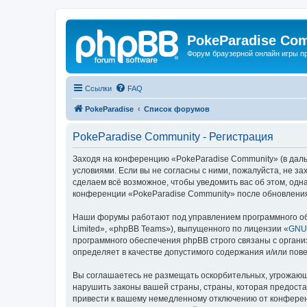
PokeParadise Co
Форум браузерной онлайн игры п
Ссылки
FAQ
PokeParadise
Список форумов
PokeParadise Community - Регистрация
Заходя на конференцию «PokeParadise Community» (в дальн
условиями. Если вы не согласны с ними, пожалуйста, не з
сделаем всё возможное, чтобы уведомить вас об этом, одн
конференции «PokeParadise Community» после обновления
Наши форумы работают под управлением программного об
Limited», «phpBB Teams»), выпущенного по лицензии «
GNU 
программного обеспечения phpBB строго связаны с органи
определяет в качестве допустимого содержания и/или по
Вы соглашаетесь не размещать оскорбительных, угрожающ
нарушить законы вашей страны, страны, которая предост
привести к вашему немедленному отключению от конференц