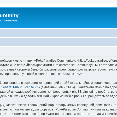
mmunity
ро покемонов.
ейшем «мы», «наш», «PokeParadise Community», «https://pokeparadise.ru/fo
аходите и не пользуйтесь форумами «PokeParadise Community». Мы оставляем
ако с вашей стороны было бы разумным регулярно просматривать этот текст 
/исправления условий означает ваше согласие с ними.
еспечения для создания конференций phpBB (в дальнейшем «они», «програ
General Public License v2
» (в дальнейшем «GPL»). Скачать его можно по адр
зацией и поддержкой интернет-конференций, и phpBB Limited не несёт ответ
ведения в них. За дополнительной информацией о phpBB обращайтесь по адр
их, клеветнических сообщений, порнографических сообщений, призывов к на
авляет услуги хостинга для форумов «PokeParadise Community» или междуна
ии, при этом ваш провайдер будет поставлен в известность, если мы сочтём