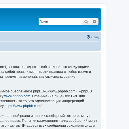
Поиск
Расширенный по
Вход
rum»), вы подтверждаете своё согласие со следующими
 за собой право изменять эти правила в любое время и
на предмет изменений, так как использование
ммное обеспечение phpBB», «www.phpbb.com», «phpBB
есу
www.phpbb.com
. Ограничения лицензии GPL для
ственности за то, что администрация конференций
есу
https://www.phpbb.com/
.
циональной розни и прочих сообщений, которые могут
родное право. Попытки размещения таких сообщений могут
 это нужным. IP-адреса всех сообщений сохраняются для