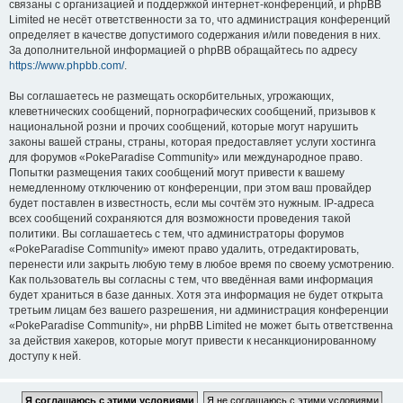
связаны с организацией и поддержкой интернет-конференций, и phpBB
Limited не несёт ответственности за то, что администрация конференций
определяет в качестве допустимого содержания и/или поведения в них.
За дополнительной информацией о phpBB обращайтесь по адресу
https://www.phpbb.com/
.
Вы соглашаетесь не размещать оскорбительных, угрожающих,
клеветнических сообщений, порнографических сообщений, призывов к
национальной розни и прочих сообщений, которые могут нарушить
законы вашей страны, страны, которая предоставляет услуги хостинга
для форумов «PokeParadise Community» или международное право.
Попытки размещения таких сообщений могут привести к вашему
немедленному отключению от конференции, при этом ваш провайдер
будет поставлен в известность, если мы сочтём это нужным. IP-адреса
всех сообщений сохраняются для возможности проведения такой
политики. Вы соглашаетесь с тем, что администраторы форумов
«PokeParadise Community» имеют право удалить, отредактировать,
перенести или закрыть любую тему в любое время по своему усмотрению.
Как пользователь вы согласны с тем, что введённая вами информация
будет храниться в базе данных. Хотя эта информация не будет открыта
третьим лицам без вашего разрешения, ни администрация конференции
«PokeParadise Community», ни phpBB Limited не может быть ответственна
за действия хакеров, которые могут привести к несанкционированному
доступу к ней.