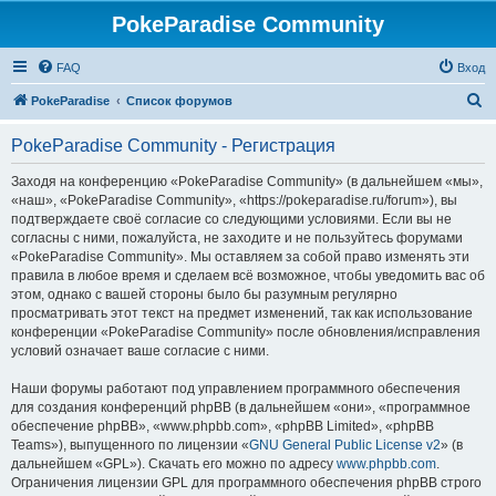
PokeParadise Community
FAQ
Вход
П
PokeParadise
Список форумов
о
PokeParadise Community - Регистрация
и
с
Заходя на конференцию «PokeParadise Community» (в дальнейшем «мы»,
«наш», «PokeParadise Community», «https://pokeparadise.ru/forum»), вы
к
подтверждаете своё согласие со следующими условиями. Если вы не
согласны с ними, пожалуйста, не заходите и не пользуйтесь форумами
«PokeParadise Community». Мы оставляем за собой право изменять эти
правила в любое время и сделаем всё возможное, чтобы уведомить вас об
этом, однако с вашей стороны было бы разумным регулярно
просматривать этот текст на предмет изменений, так как использование
конференции «PokeParadise Community» после обновления/исправления
условий означает ваше согласие с ними.
Наши форумы работают под управлением программного обеспечения
для создания конференций phpBB (в дальнейшем «они», «программное
обеспечение phpBB», «www.phpbb.com», «phpBB Limited», «phpBB
Teams»), выпущенного по лицензии «
GNU General Public License v2
» (в
дальнейшем «GPL»). Скачать его можно по адресу
www.phpbb.com
.
Ограничения лицензии GPL для программного обеспечения phpBB строго