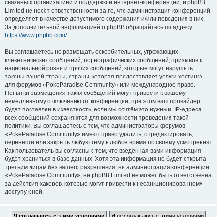
связаны с организацией и поддержкой интернет-конференций, и phpBB
Limited не несёт ответственности за то, что администрация конференций
определяет в качестве допустимого содержания и/или поведения в них.
За дополнительной информацией о phpBB обращайтесь по адресу
https://www.phpbb.com/
.
Вы соглашаетесь не размещать оскорбительных, угрожающих,
клеветнических сообщений, порнографических сообщений, призывов к
национальной розни и прочих сообщений, которые могут нарушить
законы вашей страны, страны, которая предоставляет услуги хостинга
для форумов «PokeParadise Community» или международное право.
Попытки размещения таких сообщений могут привести к вашему
немедленному отключению от конференции, при этом ваш провайдер
будет поставлен в известность, если мы сочтём это нужным. IP-адреса
всех сообщений сохраняются для возможности проведения такой
политики. Вы соглашаетесь с тем, что администраторы форумов
«PokeParadise Community» имеют право удалить, отредактировать,
перенести или закрыть любую тему в любое время по своему усмотрению.
Как пользователь вы согласны с тем, что введённая вами информация
будет храниться в базе данных. Хотя эта информация не будет открыта
третьим лицам без вашего разрешения, ни администрация конференции
«PokeParadise Community», ни phpBB Limited не может быть ответственна
за действия хакеров, которые могут привести к несанкционированному
доступу к ней.