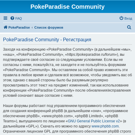
PokeParadise Community
FAQ
Вход
П
PokeParadise
Список форумов
о
PokeParadise Community - Регистрация
и
с
Заходя на конференцию «PokeParadise Community» (в дальнейшем «мы»,
«наш», «PokeParadise Community», «https://pokeparadise.ru/forum»), вы
к
подтверждаете своё согласие со следующими условиями. Если вы не
согласны с ними, пожалуйста, не заходите и не пользуйтесь форумами
«PokeParadise Community». Мы оставляем за собой право изменять эти
правила в любое время и сделаем всё возможное, чтобы уведомить вас об
этом, однако с вашей стороны было бы разумным регулярно
просматривать этот текст на предмет изменений, так как использование
конференции «PokeParadise Community» после обновления/исправления
условий означает ваше согласие с ними.
Наши форумы работают под управлением программного обеспечения
для создания конференций phpBB (в дальнейшем «они», «программное
обеспечение phpBB», «www.phpbb.com», «phpBB Limited», «phpBB
Teams»), выпущенного по лицензии «
GNU General Public License v2
» (в
дальнейшем «GPL»). Скачать его можно по адресу
www.phpbb.com
.
Ограничения лицензии GPL для программного обеспечения phpBB строго