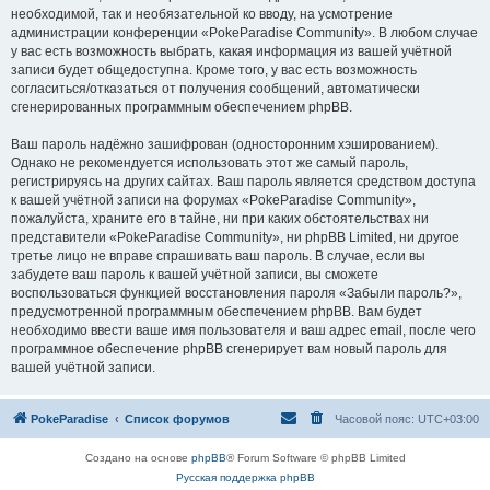
необходимой, так и необязательной ко вводу, на усмотрение
администрации конференции «PokeParadise Community». В любом случае
у вас есть возможность выбрать, какая информация из вашей учётной
записи будет общедоступна. Кроме того, у вас есть возможность
согласиться/отказаться от получения сообщений, автоматически
сгенерированных программным обеспечением phpBB.
Ваш пароль надёжно зашифрован (односторонним хэшированием).
Однако не рекомендуется использовать этот же самый пароль,
регистрируясь на других сайтах. Ваш пароль является средством доступа
к вашей учётной записи на форумах «PokeParadise Community»,
пожалуйста, храните его в тайне, ни при каких обстоятельствах ни
представители «PokeParadise Community», ни phpBB Limited, ни другое
третье лицо не вправе спрашивать ваш пароль. В случае, если вы
забудете ваш пароль к вашей учётной записи, вы сможете
воспользоваться функцией восстановления пароля «Забыли пароль?»,
предусмотренной программным обеспечением phpBB. Вам будет
необходимо ввести ваше имя пользователя и ваш адрес email, после чего
программное обеспечение phpBB сгенерирует вам новый пароль для
вашей учётной записи.
PokeParadise
Список форумов
Часовой пояс:
UTC+03:00
Создано на основе
phpBB
® Forum Software © phpBB Limited
Русская поддержка phpBB