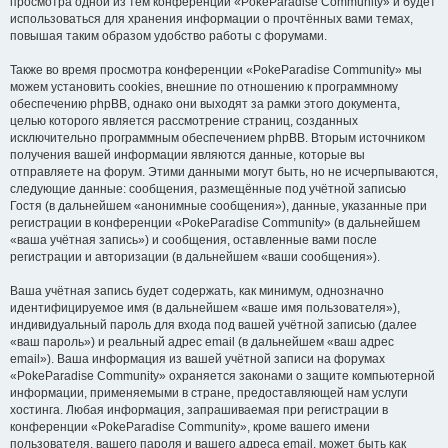
просмотра одной из тем конференции «PokeParadise Community» и будет
использоваться для хранения информации о прочтённых вами темах,
повышая таким образом удобство работы с форумами.
Также во время просмотра конференции «PokeParadise Community» мы
можем установить cookies, внешние по отношению к программному
обеспечению phpBB, однако они выходят за рамки этого документа,
целью которого является рассмотрение страниц, созданных
исключительно программным обеспечением phpBB. Вторым источником
получения вашей информации являются данные, которые вы
отправляете на форум. Этими данными могут быть, но не исчерпываются,
следующие данные: сообщения, размещённые под учётной записью
Гостя (в дальнейшем «анонимные сообщения»), данные, указанные при
регистрации в конференции «PokeParadise Community» (в дальнейшем
«ваша учётная запись») и сообщения, оставленные вами после
регистрации и авторизации (в дальнейшем «ваши сообщения»).
Ваша учётная запись будет содержать, как минимум, однозначно
идентифицируемое имя (в дальнейшем «ваше имя пользователя»),
индивидуальный пароль для входа под вашей учётной записью (далее
«ваш пароль») и реальный адрес email (в дальнейшем «ваш адрес
email»). Ваша информация из вашей учётной записи на форумах
«PokeParadise Community» охраняется законами о защите компьютерной
информации, применяемыми в стране, предоставляющей нам услуги
хостинга. Любая информация, запрашиваемая при регистрации в
конференции «PokeParadise Community», кроме вашего имени
пользователя, вашего пароля и вашего адреса email, может быть как