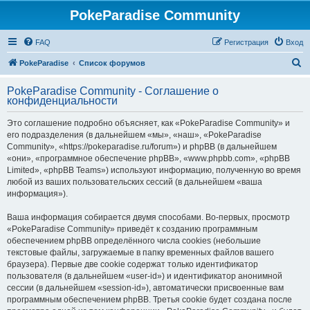
PokeParadise Community
FAQ
Регистрация
Вход
П
PokeParadise
Список форумов
о
PokeParadise Community - Соглашение о
и
конфиденциальности
с
Это соглашение подробно объясняет, как «PokeParadise Community» и
к
его подразделения (в дальнейшем «мы», «наш», «PokeParadise
Community», «https://pokeparadise.ru/forum») и phpBB (в дальнейшем
«они», «программное обеспечение phpBB», «www.phpbb.com», «phpBB
Limited», «phpBB Teams») используют информацию, полученную во время
любой из ваших пользовательских сессий (в дальнейшем «ваша
информация»).
Ваша информация собирается двумя способами. Во-первых, просмотр
«PokeParadise Community» приведёт к созданию программным
обеспечением phpBB определённого числа cookies (небольшие
текстовые файлы, загружаемые в папку временных файлов вашего
браузера). Первые две cookie содержат только идентификатор
пользователя (в дальнейшем «user-id») и идентификатор анонимной
сессии (в дальнейшем «session-id»), автоматически присвоенные вам
программным обеспечением phpBB. Третья cookie будет создана после