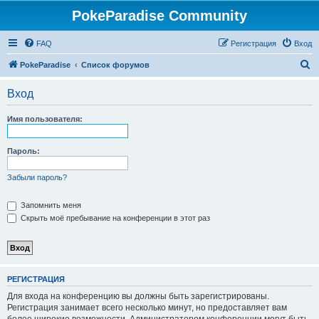
PokeParadise Community
FAQ
Регистрация
Вход
П
PokeParadise
Список форумов
о
Вход
и
с
Имя пользователя:
к
Пароль:
Забыли пароль?
Запомнить меня
Скрыть моё пребывание на конференции в этот раз
РЕГИСТРАЦИЯ
Для входа на конференцию вы должны быть зарегистрированы.
Регистрация занимает всего несколько минут, но предоставляет вам
более широкие возможности. Администратором конференции могут быть