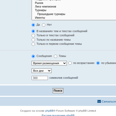
Да
Нет
В названиях тем и текстах сообщений
Только в текстах сообщений
Только по названию темы
Только в первом сообщении темы
Сообщения
Темы
по возрастанию
по убыван
символов сообщений
Связаться
Создано на основе
phpBB
® Forum Software © phpBB Limited
Русская поддержка phpBB