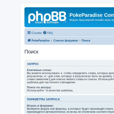
PokeParadise Co
Форум браузерной онлайн игры п
Ссылки
FAQ
PokeParadise
Список форумов
Поиск
Поиск
ЗАПРОС
Ключевые слова:
Вы можете использовать
+
, чтобы определить слова, которые дол
результатах, и
-
для слов, которых в результатах быть не должно.
слова символом
|
для поиска любого слова из списка. Используй
шаблона для частичного совпадения.
Поиск по автору:
Используйте * в качестве шаблона.
ПАРАМЕТРЫ ЗАПРОСА
Искать в форумах:
Выберите форум или форумы, в которых будет произведён поиск
производится автоматически, если вы не отключили соответству