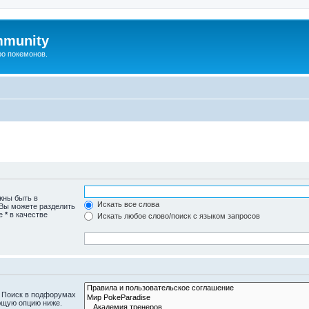
mmunity
ро покемонов.
жны быть в
Искать все слова
 Вы можете разделить
те
*
в качестве
Искать любое слово/поиск с языком запросов
. Поиск в подфорумах
ющую опцию ниже.