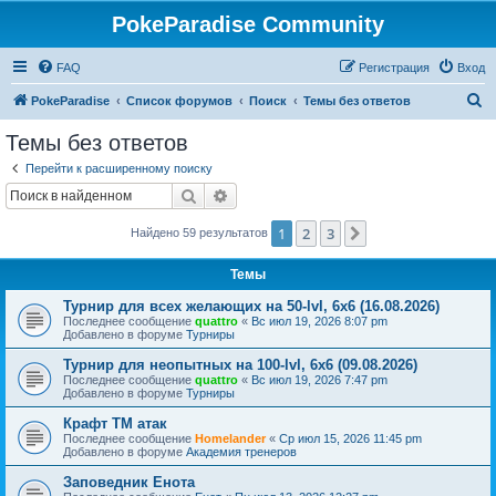
PokeParadise Community
FAQ
Регистрация
Вход
П
PokeParadise
Список форумов
Поиск
Темы без ответов
о
Темы без ответов
и
Перейти к расширенному поиску
с
Поиск
Расширенный поиск
к
1
2
3
След.
Найдено 59 результатов
Темы
Турнир для всех желающих на 50-lvl, 6х6 (16.08.2026)
Последнее сообщение
quattro
«
Вс июл 19, 2026 8:07 pm
Добавлено в форуме
Турниры
Турнир для неопытных на 100-lvl, 6х6 (09.08.2026)
Последнее сообщение
quattro
«
Вс июл 19, 2026 7:47 pm
Добавлено в форуме
Турниры
Крафт ТМ атак
Последнее сообщение
Homelander
«
Ср июл 15, 2026 11:45 pm
Добавлено в форуме
Академия тренеров
Заповедник Енота