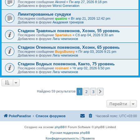
Последнее сообщение
Akonol
«
Пн апр 27, 2026 8:18 pm
Добавлено в форуме
Worst Generation
Лимитированные сундуки
Последнее сообщение
quattro
«
Вт апр 21, 2026 12:42 pm
Добавлено в форуме
Академия тренеров
Стадион Травяных покемонов, Хоэнн, 55 уровень
Последнее сообщение
Spartakus
«
Сб апр 04, 2026 9:30 am
Добавлено в форуме
Лига чемпионов
Стадион Огненных покемонов, Хоэнн, 65 уровень
Последнее сообщение
BugsBunny
«
Пт апр 03, 2026 9:21 pm
Добавлено в форуме
Лига чемпионов
Стадион Водных покемонов, Канто, 75 уровень
Последнее сообщение
rosinant
«
Чт апр 02, 2026 6:50 pm
Добавлено в форуме
Лига чемпионов
1
2
3
След.
Найдено 59 результатов
Перейти
PokeParadise
Список форумов
Часовой пояс:
UTC+03:00
Создано на основе
phpBB
® Forum Software © phpBB Limited
Русская поддержка phpBB
Конфиденциальность
|
Правила