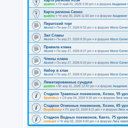
Карта региона Хоэн
quattro
»
Пт май 01, 2026 4:30 pm
» в форуме
Академия 
Карта региона Синно
quattro
»
Чт апр 30, 2026 11:50 am
» в форуме
Академия 
Пиратский торг
Akonol
»
Пн апр 27, 2026 8:32 pm
» в форуме
Worst Gener
Зал Славы
Akonol
»
Пн апр 27, 2026 8:30 pm
» в форуме
Worst Gener
Правила клана
Akonol
»
Пн апр 27, 2026 8:27 pm
» в форуме
Worst Gener
Члены клана
Akonol
»
Пн апр 27, 2026 8:19 pm
» в форуме
Worst Gener
Набор в клан
Akonol
»
Пн апр 27, 2026 8:18 pm
» в форуме
Worst Gener
Лимитированные сундуки
quattro
»
Вт апр 21, 2026 12:42 pm
» в форуме
Академия 
Стадион Травяных покемонов, Хоэнн, 55 ур
Spartakus
»
Сб апр 04, 2026 9:30 am
» в форуме
Лига че
Стадион Огненных покемонов, Хоэнн, 65 ур
BugsBunny
»
Пт апр 03, 2026 9:21 pm
» в форуме
Лига 
Стадион Водных покемонов, Канто, 75 уров
rosinant
»
Чт апр 02, 2026 6:50 pm
» в форуме
Лига чемп