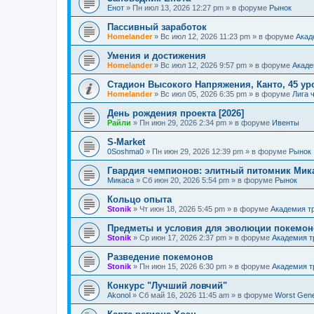
Енот
»
Пн июл 13, 2026 12:27 pm
» в форуме
Рынок
Пассивный заработок
Homelander
»
Вс июл 12, 2026 11:23 pm
» в форуме
Акад
Умения и достижения
Homelander
»
Вс июл 12, 2026 9:57 pm
» в форуме
Акаде
Стадион Высокого Напряжения, Канто, 45 ур
Homelander
»
Вс июл 05, 2026 6:35 pm
» в форуме
Лига 
День рождения проекта [2026]
Райли
»
Пн июн 29, 2026 2:34 pm
» в форуме
Ивенты
S-Market
0Soshma0
»
Пн июн 29, 2026 12:39 pm
» в форуме
Рынок
Гвардия чемпионов: элитный питомник Мик
Микаса
»
Сб июн 20, 2026 5:54 pm
» в форуме
Рынок
Кольцо опыта
Stonik
»
Чт июн 18, 2026 5:45 pm
» в форуме
Академия т
Предметы и условия для эволюции покемон
Stonik
»
Ср июн 17, 2026 2:37 pm
» в форуме
Академия т
Разведение покемонов
Stonik
»
Пн июн 15, 2026 6:30 pm
» в форуме
Академия т
Конкурс "Лучший ловчий"
Akonol
»
Сб май 16, 2026 11:45 am
» в форуме
Worst Gene