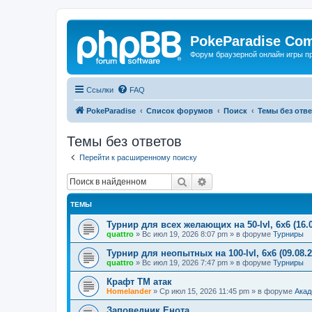
PokeParadise Co
Форум браузерной онлайн игры п
Ссылки
FAQ
PokeParadise
Список форумов
Поиск
Темы без отв
Темы без ответов
Перейти к расширенному поиску
Поиск
Расширенный поиск
ТЕМЫ
Турнир для всех желающих на 50-lvl, 6х6 (16.0
quattro
»
Вс июл 19, 2026 8:07 pm
» в форуме
Турниры
Турнир для неопытных на 100-lvl, 6х6 (09.08.2
quattro
»
Вс июл 19, 2026 7:47 pm
» в форуме
Турниры
Крафт ТМ атак
Homelander
»
Ср июл 15, 2026 11:45 pm
» в форуме
Акад
Заповедник Енота