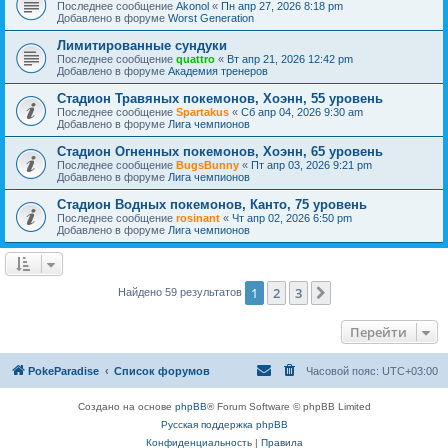
Последнее сообщение
Akonol
«
Пн апр 27, 2026 8:18 pm
Добавлено в форуме
Worst Generation
Лимитированные сундуки
Последнее сообщение
quattro
«
Вт апр 21, 2026 12:42 pm
Добавлено в форуме
Академия тренеров
Стадион Травяных покемонов, Хоэнн, 55 уровень
Последнее сообщение
Spartakus
«
Сб апр 04, 2026 9:30 am
Добавлено в форуме
Лига чемпионов
Стадион Огненных покемонов, Хоэнн, 65 уровень
Последнее сообщение
BugsBunny
«
Пт апр 03, 2026 9:21 pm
Добавлено в форуме
Лига чемпионов
Стадион Водных покемонов, Канто, 75 уровень
Последнее сообщение
rosinant
«
Чт апр 02, 2026 6:50 pm
Добавлено в форуме
Лига чемпионов
1
2
3
След.
Найдено 59 результатов
Перейти
PokeParadise
Список форумов
Часовой пояс:
UTC+03:00
Создано на основе
phpBB
® Forum Software © phpBB Limited
Русская поддержка phpBB
Конфиденциальность
|
Правила