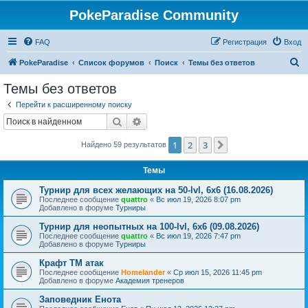
PokeParadise Community
FAQ
Регистрация
Вход
П
PokeParadise
Список форумов
Поиск
Темы без ответов
о
Темы без ответов
и
Перейти к расширенному поиску
с
Поиск
Расширенный поиск
к
1
2
3
След.
Найдено 59 результатов
Темы
Турнир для всех желающих на 50-lvl, 6х6 (16.08.2026)
Последнее сообщение
quattro
«
Вс июл 19, 2026 8:07 pm
Добавлено в форуме
Турниры
Турнир для неопытных на 100-lvl, 6х6 (09.08.2026)
Последнее сообщение
quattro
«
Вс июл 19, 2026 7:47 pm
Добавлено в форуме
Турниры
Крафт ТМ атак
Последнее сообщение
Homelander
«
Ср июл 15, 2026 11:45 pm
Добавлено в форуме
Академия тренеров
Заповедник Енота