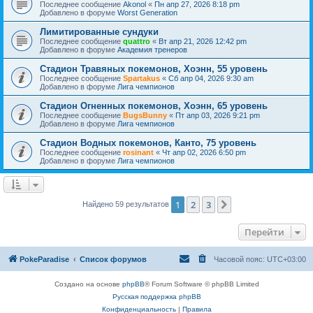
Последнее сообщение
Akonol
«
Пн апр 27, 2026 8:18 pm
Добавлено в форуме
Worst Generation
Лимитированные сундуки
Последнее сообщение
quattro
«
Вт апр 21, 2026 12:42 pm
Добавлено в форуме
Академия тренеров
Стадион Травяных покемонов, Хоэнн, 55 уровень
Последнее сообщение
Spartakus
«
Сб апр 04, 2026 9:30 am
Добавлено в форуме
Лига чемпионов
Стадион Огненных покемонов, Хоэнн, 65 уровень
Последнее сообщение
BugsBunny
«
Пт апр 03, 2026 9:21 pm
Добавлено в форуме
Лига чемпионов
Стадион Водных покемонов, Канто, 75 уровень
Последнее сообщение
rosinant
«
Чт апр 02, 2026 6:50 pm
Добавлено в форуме
Лига чемпионов
1
2
3
След.
Найдено 59 результатов
Перейти
PokeParadise
Список форумов
Часовой пояс:
UTC+03:00
Создано на основе
phpBB
® Forum Software © phpBB Limited
Русская поддержка phpBB
Конфиденциальность
|
Правила