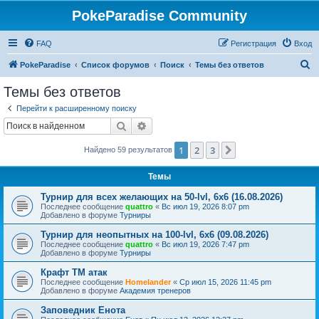
PokeParadise Community
FAQ
Регистрация
Вход
П
PokeParadise
Список форумов
Поиск
Темы без ответов
о
Темы без ответов
и
Перейти к расширенному поиску
с
Поиск
Расширенный поиск
к
1
2
3
След.
Найдено 59 результатов
Темы
Турнир для всех желающих на 50-lvl, 6х6 (16.08.2026)
Последнее сообщение
quattro
«
Вс июл 19, 2026 8:07 pm
Добавлено в форуме
Турниры
Турнир для неопытных на 100-lvl, 6х6 (09.08.2026)
Последнее сообщение
quattro
«
Вс июл 19, 2026 7:47 pm
Добавлено в форуме
Турниры
Крафт ТМ атак
Последнее сообщение
Homelander
«
Ср июл 15, 2026 11:45 pm
Добавлено в форуме
Академия тренеров
Заповедник Енота