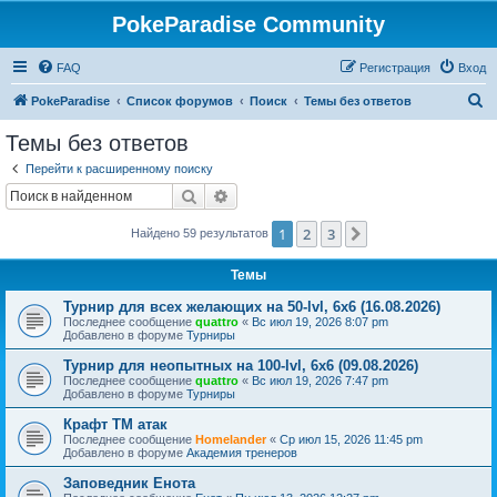
PokeParadise Community
FAQ
Регистрация
Вход
П
PokeParadise
Список форумов
Поиск
Темы без ответов
о
Темы без ответов
и
Перейти к расширенному поиску
с
Поиск
Расширенный поиск
к
1
2
3
След.
Найдено 59 результатов
Темы
Турнир для всех желающих на 50-lvl, 6х6 (16.08.2026)
Последнее сообщение
quattro
«
Вс июл 19, 2026 8:07 pm
Добавлено в форуме
Турниры
Турнир для неопытных на 100-lvl, 6х6 (09.08.2026)
Последнее сообщение
quattro
«
Вс июл 19, 2026 7:47 pm
Добавлено в форуме
Турниры
Крафт ТМ атак
Последнее сообщение
Homelander
«
Ср июл 15, 2026 11:45 pm
Добавлено в форуме
Академия тренеров
Заповедник Енота