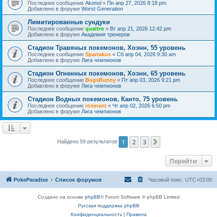
Последнее сообщение
Akonol
«
Пн апр 27, 2026 8:18 pm
Добавлено в форуме
Worst Generation
Лимитированные сундуки
Последнее сообщение
quattro
«
Вт апр 21, 2026 12:42 pm
Добавлено в форуме
Академия тренеров
Стадион Травяных покемонов, Хоэнн, 55 уровень
Последнее сообщение
Spartakus
«
Сб апр 04, 2026 9:30 am
Добавлено в форуме
Лига чемпионов
Стадион Огненных покемонов, Хоэнн, 65 уровень
Последнее сообщение
BugsBunny
«
Пт апр 03, 2026 9:21 pm
Добавлено в форуме
Лига чемпионов
Стадион Водных покемонов, Канто, 75 уровень
Последнее сообщение
rosinant
«
Чт апр 02, 2026 6:50 pm
Добавлено в форуме
Лига чемпионов
1
2
3
След.
Найдено 59 результатов
Перейти
PokeParadise
Список форумов
Часовой пояс:
UTC+03:00
Создано на основе
phpBB
® Forum Software © phpBB Limited
Русская поддержка phpBB
Конфиденциальность
|
Правила