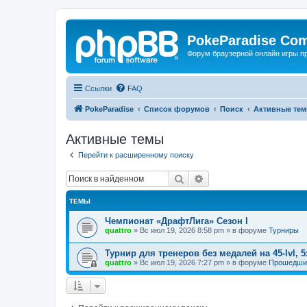
PokeParadise Co
Форум браузерной онлайн игры п
Ссылки
FAQ
PokeParadise
Список форумов
Поиск
Активные те
Активные темы
Перейти к расширенному поиску
Поиск
Расширенный поиск
ТЕМЫ
Чемпионат «ДрафтЛига» Сезон I
quattro
»
Вс июл 19, 2026 8:58 pm
» в форуме
Турниры
Турнир для тренеров без медалей на 45-lvl, 5х
quattro
»
Вс июл 19, 2026 7:27 pm
» в форуме
Прошедши