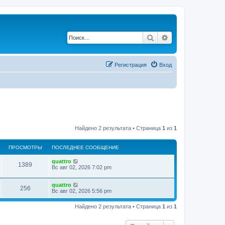
Поиск
Расширенный по
Регистрация
Вход
Найдено 2 результата • Страница
1
из
1
ПРОСМОТРЫ
ПОСЛЕДНЕЕ СООБЩЕНИЕ
quattro
1389
Вс авг 02, 2026 7:02 pm
quattro
256
Вс авг 02, 2026 5:56 pm
Найдено 2 результата • Страница
1
из
1