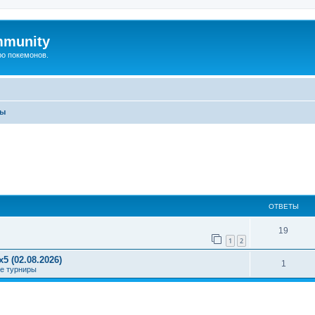
mmunity
ро покемонов.
мы
ОТВЕТЫ
19
1
2
5 (02.08.2026)
1
е турниры