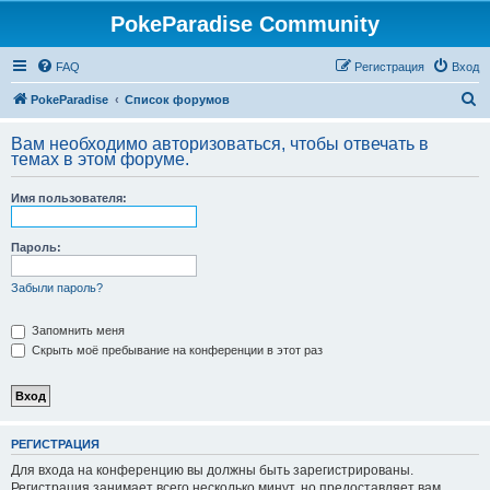
PokeParadise Community
FAQ
Регистрация
Вход
П
PokeParadise
Список форумов
о
Вам необходимо авторизоваться, чтобы отвечать в
и
темах в этом форуме.
с
Имя пользователя:
к
Пароль:
Забыли пароль?
Запомнить меня
Скрыть моё пребывание на конференции в этот раз
РЕГИСТРАЦИЯ
Для входа на конференцию вы должны быть зарегистрированы.
Регистрация занимает всего несколько минут, но предоставляет вам