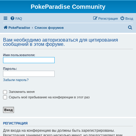
PokeParadise Community
FAQ
Регистрация
Вход
П
PokeParadise
Список форумов
о
Вам необходимо авторизоваться для цитирования
и
сообщений в этом форуме.
с
Имя пользователя:
к
Пароль:
Забыли пароль?
Запомнить меня
Скрыть моё пребывание на конференции в этот раз
РЕГИСТРАЦИЯ
Для входа на конференцию вы должны быть зарегистрированы.
Регистрация занимает всего несколько минут, но предоставляет вам