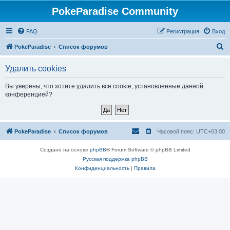
PokeParadise Community
FAQ
Регистрация
Вход
П
PokeParadise
Список форумов
о
Удалить cookies
и
с
Вы уверены, что хотите удалить все cookie, установленные данной
конференцией?
к
PokeParadise
Список форумов
Часовой пояс:
UTC+03:00
Создано на основе
phpBB
® Forum Software © phpBB Limited
Русская поддержка phpBB
Конфиденциальность
|
Правила