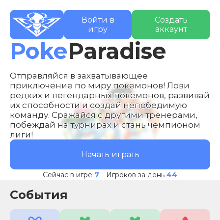
Войти в
Создать
игру
аккаунт
Poke
Paradise
Отправляйся в захватывающее
приключение по миру покемонов! Лови
редких и легендарных покемонов, развивай
их способности и создай непобедимую
команду. Сражайся с другими тренерами,
побеждай на турнирах и стань чемпионом
лиги!
Начать играть
Сейчас в игре
7
Игроков за день
44
События