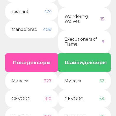
rosinant
474
Wondering
15
Wolves
Mandolorec
408
Executioners of
9
Flame
Покедексеры
Шайнидексеры
Микаса
327
Микаса
62
GEVORG
310
GEVORG
54